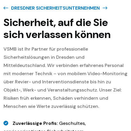
DRESDNER SICHERHEITSUNTERNEHMEN
S
I
C
H
E
R
H
E
I
T
,
A
U
F
D
I
E
S
I
E
S
I
C
H
V
E
R
L
A
S
S
E
N
K
Ö
N
N
E
N
VSMB ist Ihr Partner für professionelle
Sicherheitslösungen in Dresden und
Mitteldeutschland. Wir verbinden erfahrenes Personal
mit moderner Technik – von mobilem Video-Monitoring
über Revier- und Interventionsdienste bis hin zu
Objekt-, Werk- und Veranstaltungsschutz. Unser Ziel:
Risiken früh erkennen, Schäden verhindern und
Menschen wie Werte zuverlässig schützen.
Zuverlässige Profis:
Geschultes,