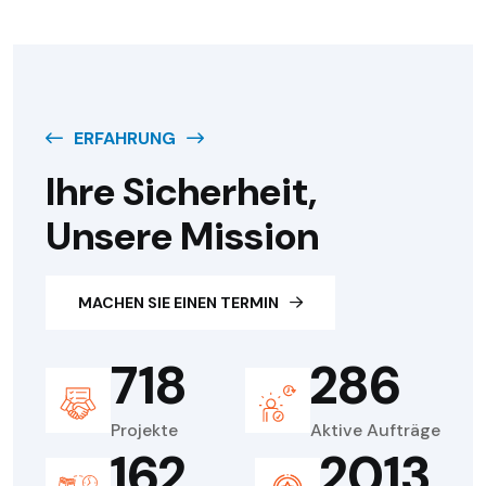
ERFAHRUNG
I
H
R
E
S
I
C
H
E
R
H
E
I
T
,
U
N
S
E
R
E
M
I
S
S
I
O
N
MACHEN SIE EINEN TERMIN
718
286
Projekte
Aktive Aufträge
162
2013