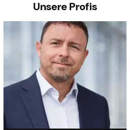
U
N
S
E
R
E
P
R
O
F
I
S