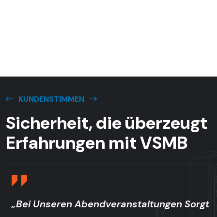
KUNDENSTIMMEN
S
I
C
H
E
R
H
E
I
T
,
D
I
E
Ü
B
E
R
Z
E
U
G
T
E
R
F
A
H
R
U
N
G
E
N
M
I
T
V
S
M
B
„Bei Unseren Abendveranstaltungen Sorgt