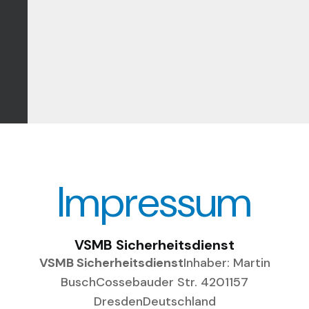
I
M
P
R
E
S
S
U
M
VSMB Sicherheitsdienst
VSMB Sicherheitsdienst
Inhaber: Martin
Busch
Cossebauder Str. 42
01157
Dresden
Deutschland